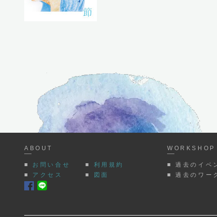
ABOUT
WORKSHOP 
■
お問い合せ
■
利用規約
■ 過去のイベ
■
アクセス
■
図面
■ 過去のワー