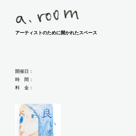
アーティストのために開かれたスペース
開催日：
時 間：
料 金：