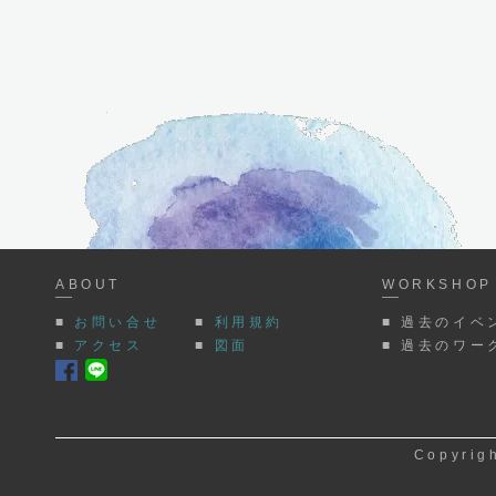
ABOUT
WORKSHOP 
■
お問い合せ
■
利用規約
■ 過去のイベ
■
アクセス
■
図面
■ 過去のワー
Copyrigh