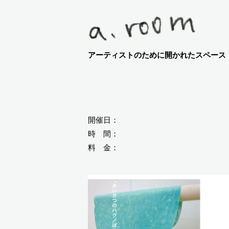
アーティストのために開かれたスペース
開催日：
時 間：
料 金：