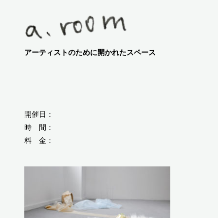
アーティストのために開かれたスペース
開催日：
時 間：
料 金：