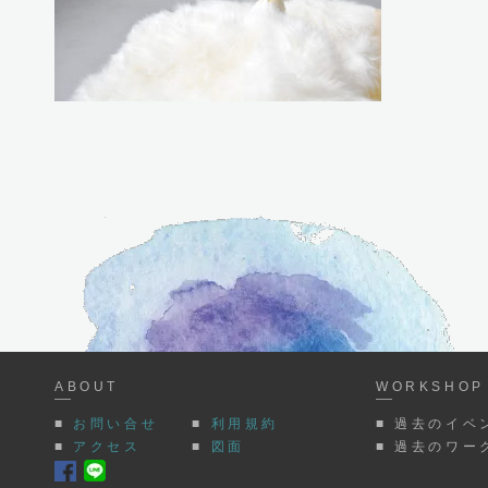
ABOUT
WORKSHOP 
■
お問い合せ
■
利用規約
■ 過去のイベ
■
アクセス
■
図面
■ 過去のワー