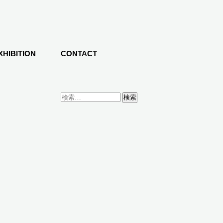
HIBITION
CONTACT
検
索: