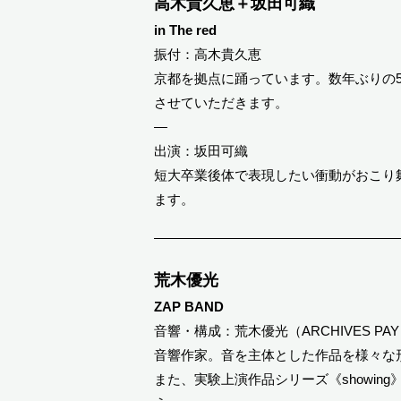
高木貴久恵＋坂田可織
in The red
振付：高木貴久恵
京都を拠点に踊っています。数年ぶりの5
させていただきます。
—
出演：坂田可織
短大卒業後体で表現したい衝動がおこり
ます。
荒木優光
ZAP BAND
音響・構成：荒木優光（ARCHIVES PAY
音響作家。音を主体とした作品を様々な
また、実験上演作品シリーズ《showi