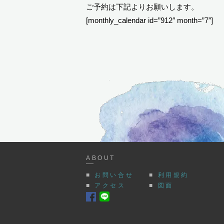
ご予約は下記よりお願いします。
[monthly_calendar id=”912″ month=”7″]
ABOUT
■
お問い合せ
■
利用規約
■
アクセス
■
図面