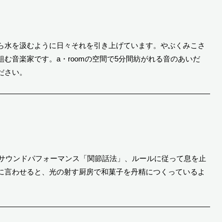
ら水を汲むように日々それを引き上げています。やぶくみこさ
む音楽家です。a・roomの空間で5分間紡がれる音のあいだ
ださい。
すサウンドパフォーマンス「関節話法」、ルールに従って息を止
に言わせると、光の射す厨房で和菓子を丹精につくっているよ