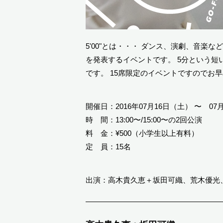
5'00"とは・・・ ダンス、演劇、音楽
を発表するイベントです。 5分という
です。 15席限定のイベントですのでお
開催日：2016年07月16日（土） 〜 07
時 間：13:00〜/15:00〜の2回公演
料 金：¥500（小学生以上有料）
定 員：15名
出演：高木貴久恵＋坂田可織、荒木優光