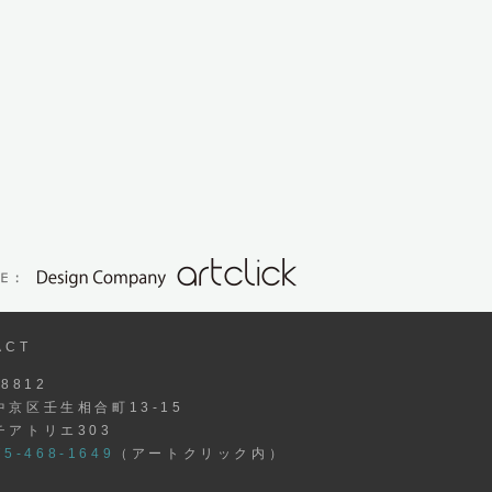
ACT
-8812
中京区壬生相合町13-15
チアトリエ303
5-468-1649
（アートクリック内）