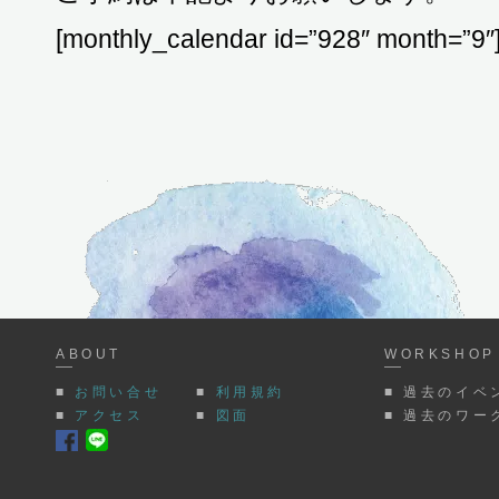
[monthly_calendar id=”928″ month=”9″
ABOUT
WORKSHOP 
■
お問い合せ
■
利用規約
■ 過去のイベ
■
アクセス
■
図面
■ 過去のワー